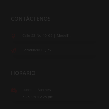
CONTÁCTENOS
Calle 53 No 40-65 | Medellín

Formulario PQRS

HORARIO
Lunes — Viernes

6:25 am a 2:25 pm