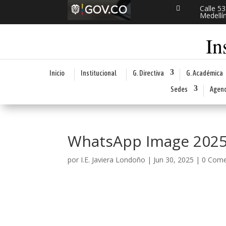
Calle 5

Medellí
In
Inicio
Institucional
G. Directiva
G. Académica
Sedes
Agen
WhatsApp Image 2025-
por
I.E. Javiera Londoño
|
Jun 30, 2025
|
0 Come