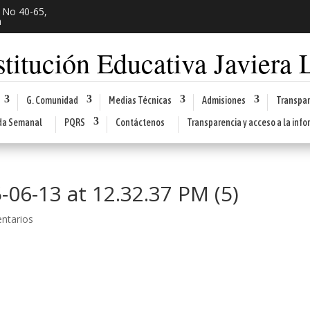
3 No 40-65,
n
stitución Educativa Javiera
G. Comunidad
Medias Técnicas
Admisiones
Transpar
da Semanal
PQRS
Contáctenos
Transparencia y acceso a la info
06-13 at 12.32.37 PM (5)
ntarios