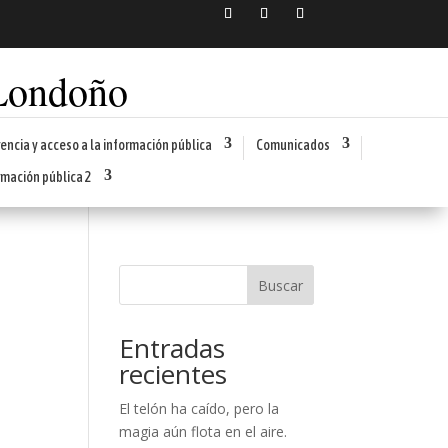
 Londoño
encia y acceso a la información pública
Comunicados
rmación pública 2
Buscar
Entradas
recientes
El telón ha caído, pero la
magia aún flota en el aire.